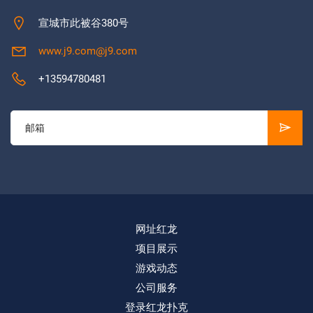
宣城市此被谷380号
www.j9.com@j9.com
+13594780481
网址红龙
项目展示
游戏动态
公司服务
登录红龙扑克