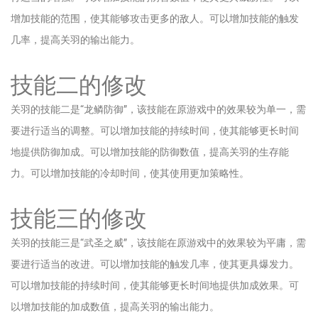
增加技能的范围，使其能够攻击更多的敌人。可以增加技能的触发
几率，提高关羽的输出能力。
技能二的修改
关羽的技能二是“龙鳞防御”，该技能在原游戏中的效果较为单一，需
要进行适当的调整。可以增加技能的持续时间，使其能够更长时间
地提供防御加成。可以增加技能的防御数值，提高关羽的生存能
力。可以增加技能的冷却时间，使其使用更加策略性。
技能三的修改
关羽的技能三是“武圣之威”，该技能在原游戏中的效果较为平庸，需
要进行适当的改进。可以增加技能的触发几率，使其更具爆发力。
可以增加技能的持续时间，使其能够更长时间地提供加成效果。可
以增加技能的加成数值，提高关羽的输出能力。