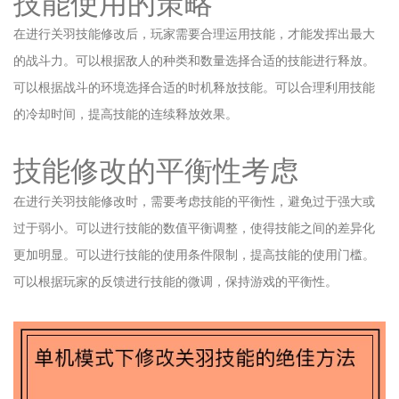
技能使用的策略
在进行关羽技能修改后，玩家需要合理运用技能，才能发挥出最大
的战斗力。可以根据敌人的种类和数量选择合适的技能进行释放。
可以根据战斗的环境选择合适的时机释放技能。可以合理利用技能
的冷却时间，提高技能的连续释放效果。
技能修改的平衡性考虑
在进行关羽技能修改时，需要考虑技能的平衡性，避免过于强大或
过于弱小。可以进行技能的数值平衡调整，使得技能之间的差异化
更加明显。可以进行技能的使用条件限制，提高技能的使用门槛。
可以根据玩家的反馈进行技能的微调，保持游戏的平衡性。