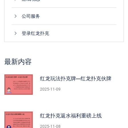
公司服务
登录红龙扑克
最新内容
红龙玩法扑克牌—红龙扑克伙牌
2025-11-09
红龙扑克返水福利重磅上线
2025-11-08