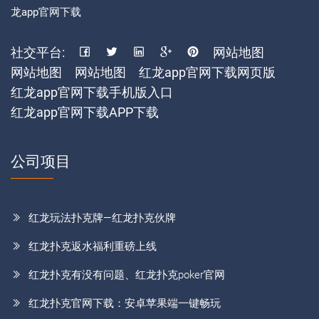
龙app官网下载
社交平台:
网站地图
网站地图
网站地图
红龙app官网下载网页版
红龙app官网下载手机版入口
红龙app官网下载APP下载
公司项目
红龙玩法扑克牌—红龙扑克伙牌
红龙扑克返水福利重磅上线
红龙扑克有没有问题、红龙扑克poker官网
红龙扑克官网下载：安卓苹果端一键畅玩