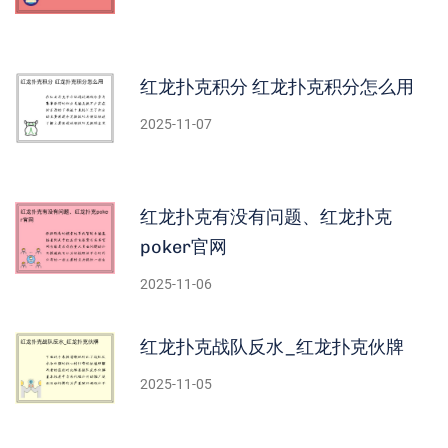
红龙扑克积分 红龙扑克积分怎么用
2025-11-07
红龙扑克有没有问题、红龙扑克
poker官网
2025-11-06
红龙扑克战队反水_红龙扑克伙牌
2025-11-05