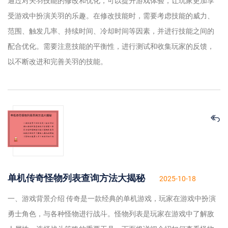
通过对关羽技能的修改和优化，可以提升游戏体验，让玩家更加享
受游戏中扮演关羽的乐趣。在修改技能时，需要考虑技能的威力、
范围、触发几率、持续时间、冷却时间等因素，并进行技能之间的
配合优化。需要注意技能的平衡性，进行测试和收集玩家的反馈，
以不断改进和完善关羽的技能。
单机传奇怪物列表查询方法大揭秘
2025-10-18
一、游戏背景介绍 传奇是一款经典的单机游戏，玩家在游戏中扮演
勇士角色，与各种怪物进行战斗。怪物列表是玩家在游戏中了解敌