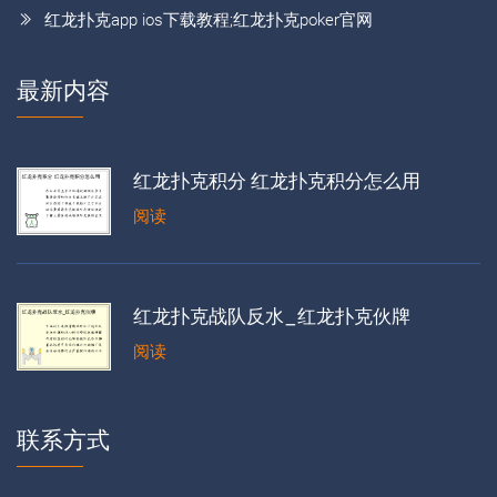
红龙扑克app ios下载教程;红龙扑克poker官网
最新内容
红龙扑克积分 红龙扑克积分怎么用
阅读
红龙扑克战队反水_红龙扑克伙牌
阅读
联系方式